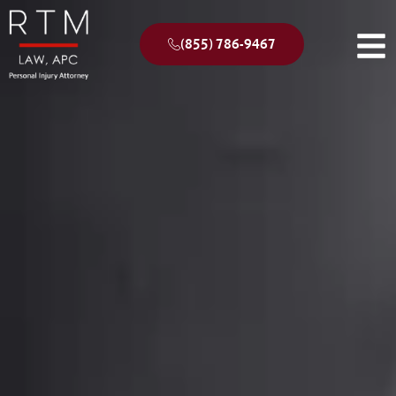
(855) 786-9467