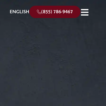
ENGLISH
(855) 786-9467