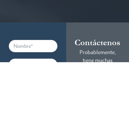
Contáctenos
Probablemente,
tiene muchas
preguntas y poco
tiempo. Confíe en
RTM Law Firm
para obtener las
respuestas que
necesita para
comprender su
caso. Estamos aquí