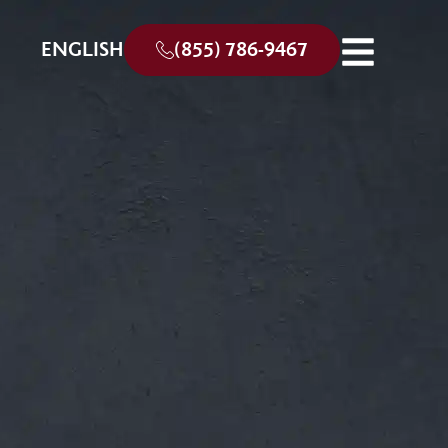
ENGLISH
(855) 786-9467