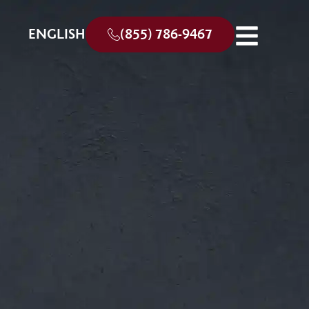
ENGLISH
(855) 786-9467