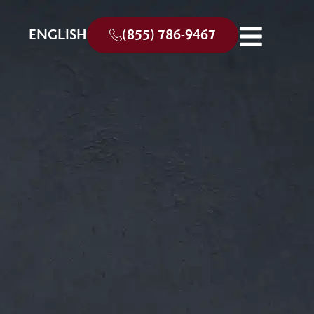
ENGLISH
(855) 786-9467