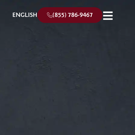
ENGLISH
(855) 786-9467