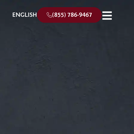
ENGLISH
(855) 786-9467