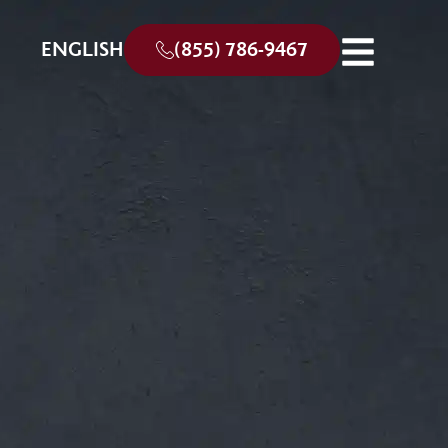
ENGLISH
(855) 786-9467