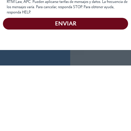
RTM Law, APC. Pueden aplicarse tarifas de mensajes y datos. La frecuencia de
los mensajes varía. Para cancelar, responda STOP. Para obtener ayuda,
responda HELP.
ENVIAR
Obtenga Una
Siempre tendremos
tiempo para
Consulta
eschucharle.
Gratuita
Complete el siguiente
LLÁMENOS
HOY MISMO
formulario y
cuéntenos más sobre