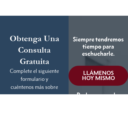
Obtenga Una
Siempre tendremos
tiempo para
Consulta
eschucharle.
Gratuita
Complete el siguiente
LLÁMENOS
HOY MISMO
formulario y
cuéntenos más sobre
Podemos ayudar
su caso.
(855) 786-9467
Si No Ganamos, No
Cobramos