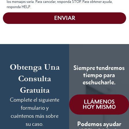
los mensajes varía. Para cancelar, responda STOP. Para obtener ayuda,
responda HELP.
ENVIAR
Obtenga Una
Siempre tendremos
tiempo para
Consulta
eschucharle.
Gratuita
Complete el siguiente
LLÁMENOS
HOY MISMO
formulario y
cuéntenos más sobre
Podemos ayudar
su caso.