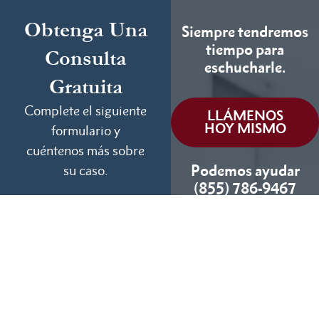
Obtenga Una
Siempre tendremos
tiempo para
Consulta
eschucharle.
Gratuita
Complete el siguiente
LLÁMENOS
HOY MISMO
formulario y
cuéntenos más sobre
Podemos ayudar
su caso.
(855) 786-9467
Si No Ganamos, No
Cobramos
Disponibles 24/7