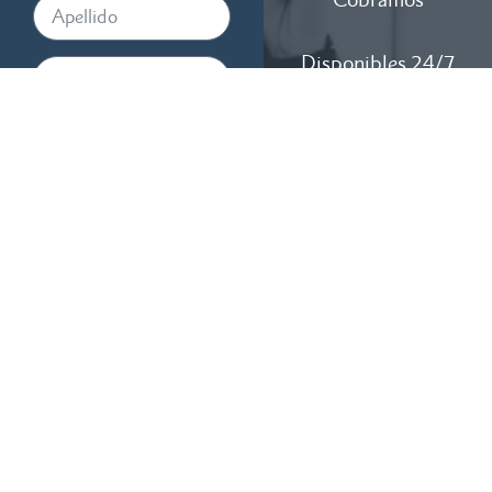
Disponibles 24/7
Al proporcionar su número de
teléfono, acepta recibir
mensajes de texto de RTM
Law, APC. Pueden aplicarse
tarifas de mensajes y datos. La
frecuencia de los mensajes
varía. Para cancelar, responda
STOP. Para obtener ayuda,
responda HELP.