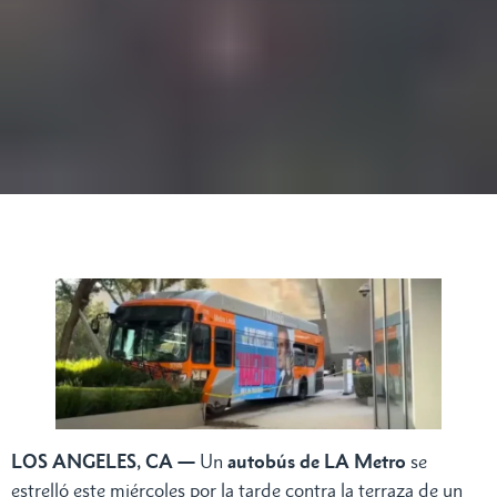
LOS ANGELES, CA —
Un
autobús de LA Metro
se
estrelló este miércoles por la tarde contra la terraza de un