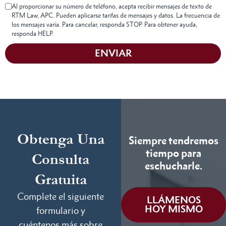
Al proporcionar su número de teléfono, acepta recibir mensajes de texto de
RTM Law, APC. Pueden aplicarse tarifas de mensajes y datos. La frecuencia de
los mensajes varía. Para cancelar, responda STOP. Para obtener ayuda,
responda HELP.
ENVIAR
Obtenga Una
Siempre tendremos
tiempo para
Consulta
eschucharle.
Gratuita
Complete el siguiente
LLÁMENOS
HOY MISMO
formulario y
cuéntenos más sobre