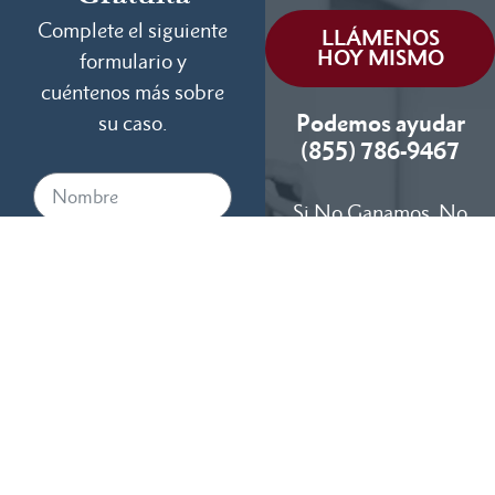
Complete el siguiente
LLÁMENOS
HOY MISMO
formulario y
cuéntenos más sobre
Podemos ayudar
su caso.
(855) 786-9467
Si No Ganamos, No
Cobramos
Disponibles 24/7