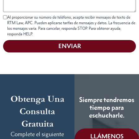
Al proporcionar su número de teléfono, acepta recibir mensajes de texto de
RTM Law, APC. Pueden aplicarse tarifas de mensajes y datos. La frecuencia de
los mensajes varía. Para cancelar, responda STOP. Para obtener ayuda,
responda HELP.
ENVIAR
Obtenga Una
Siempre tendremos
tiempo para
Consulta
eschucharle.
Gratuita
Complete el siguiente
LLÁMENOS