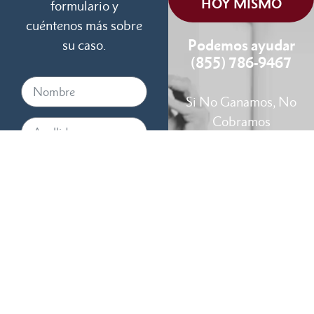
HOY MISMO
formulario y
cuéntenos más sobre
Podemos ayudar
su caso.
(855) 786-9467
Si No Ganamos, No
Cobramos
Disponibles 24/7