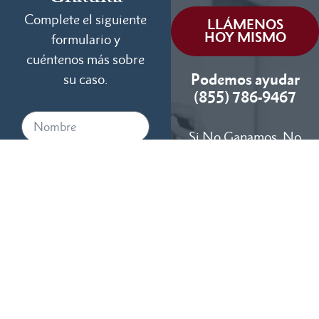
Complete el siguiente
LLÁMENOS
HOY MISMO
formulario y
cuéntenos más sobre
Podemos ayudar
su caso.
(855) 786-9467
Si No Ganamos, No
Cobramos
Disponibles 24/7