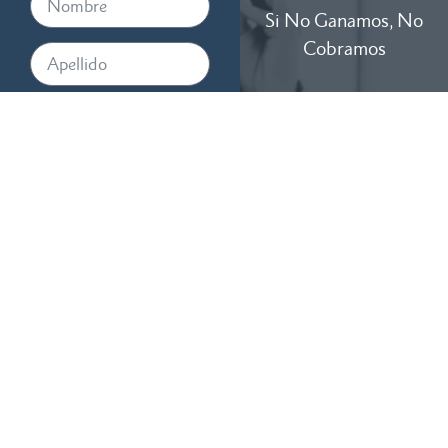
Si No Ganamos, No
Cobramos
Disponibles 24/7
Al proporcionar su número de
teléfono, acepta recibir
mensajes de texto de RTM
Law, APC. Pueden aplicarse
tarifas de mensajes y datos. La
frecuencia de los mensajes