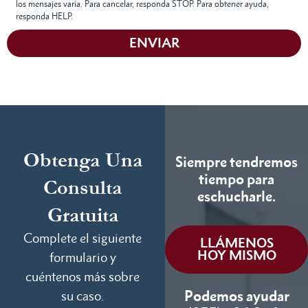
los mensajes varía. Para cancelar, responda STOP. Para obtener ayuda,
responda HELP.
ENVIAR
Obtenga Una
Siempre tendremos
tiempo para
Consulta
eschucharle.
Gratuita
Complete el siguiente
LLÁMENOS
HOY MISMO
formulario y
cuéntenos más sobre
Podemos ayudar
su caso.