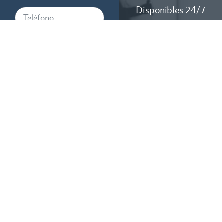
Disponibles 24/7
Al proporcionar su número de
teléfono, acepta recibir
mensajes de texto de RTM
Law, APC. Pueden aplicarse
tarifas de mensajes y datos. La
frecuencia de los mensajes
varía. Para cancelar, responda
STOP. Para obtener ayuda,
responda HELP.
CONSULTA