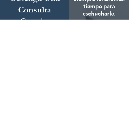
tiempo para
Consulta
eschucharle.
Gratuita
Complete el siguiente
LLÁMENOS
HOY MISMO
formulario y
cuéntenos más sobre
Podemos ayudar
su caso.
(855) 786-9467
Si No Ganamos, No
Cobramos
Disponibles 24/7