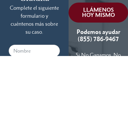
Complete el siguiente
LLÁMENOS
HOY MISMO
formulario y
cuéntenos más sobre
Podemos ayudar
su caso.
(855) 786-9467
Si No Ganamos, No
Cobramos
Disponibles 24/7