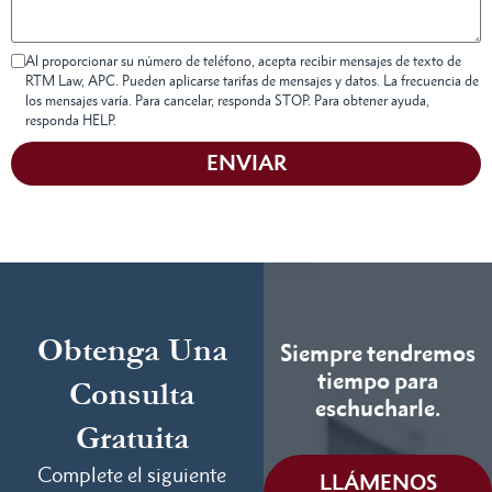
Al proporcionar su número de teléfono, acepta recibir mensajes de texto de
RTM Law, APC. Pueden aplicarse tarifas de mensajes y datos. La frecuencia de
los mensajes varía. Para cancelar, responda STOP. Para obtener ayuda,
responda HELP.
ENVIAR
Obtenga Una
Siempre tendremos
tiempo para
Consulta
eschucharle.
Gratuita
Complete el siguiente
LLÁMENOS