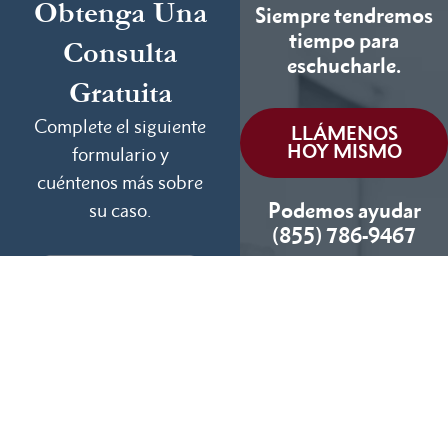
Obtenga Una
Siempre tendremos
tiempo para
Consulta
eschucharle.
Gratuita
Complete el siguiente
LLÁMENOS
HOY MISMO
formulario y
cuéntenos más sobre
Podemos ayudar
su caso.
(855) 786-9467
Si No Ganamos, No
Cobramos
Disponibles 24/7