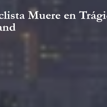
iclista Muere en Trá
land