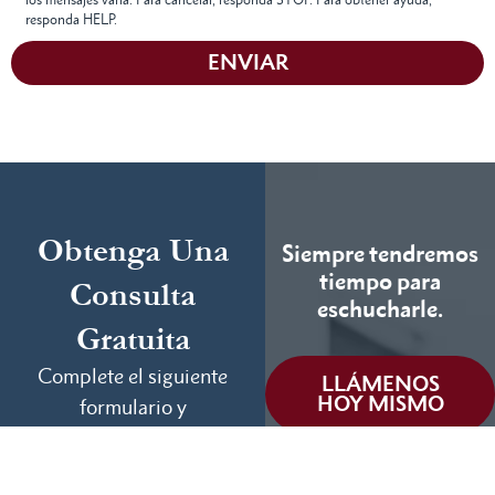
responda HELP.
ENVIAR
Obtenga Una
Siempre tendremos
tiempo para
Consulta
eschucharle.
Gratuita
Complete el siguiente
LLÁMENOS
HOY MISMO
formulario y
cuéntenos más sobre
Podemos ayudar
su caso.