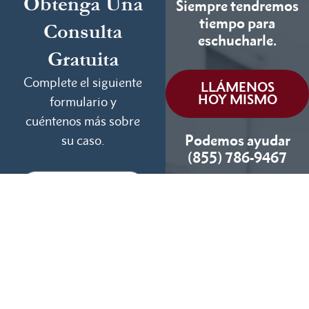
Obtenga Una
Siempre tendremos
tiempo para
Consulta
eschucharle.
Gratuita
Complete el siguiente
LLÁMENOS
HOY MISMO
formulario y
cuéntenos más sobre
Podemos ayudar
su caso.
(855) 786-9467
Si No Ganamos, No
Cobramos
Disponibles 24/7