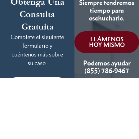
Obtenga Una
Siempre tendremos
tiempo para
Consulta
eschucharle.
Gratuita
Complete el siguiente
LLÁMENOS
HOY MISMO
formulario y
cuéntenos más sobre
Podemos ayudar
su caso.
(855) 786-9467
Si No Ganamos, No
Cobramos
Disponibles 24/7