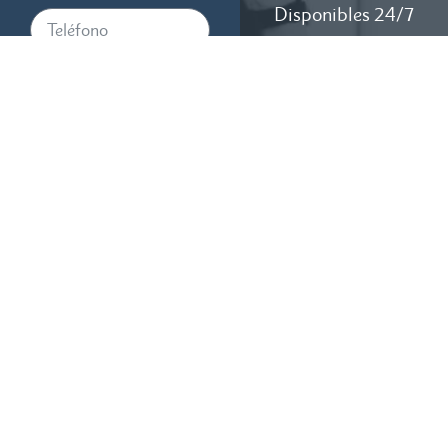
Disponibles 24/7
Al proporcionar su número de
teléfono, acepta recibir
mensajes de texto de RTM
Law, APC. Pueden aplicarse
tarifas de mensajes y datos. La
frecuencia de los mensajes
varía. Para cancelar, responda
STOP. Para obtener ayuda,
responda HELP.
CONSULTA