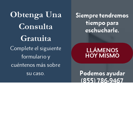
Obtenga Una
Siempre tendremos
tiempo para
Consulta
eschucharle.
Gratuita
Complete el siguiente
LLÁMENOS
HOY MISMO
formulario y
cuéntenos más sobre
Podemos ayudar
su caso.
(855) 786-9467
Si No Ganamos, No
Cobramos
Disponibles 24/7