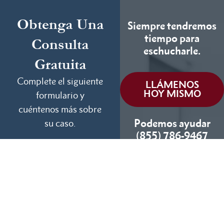
Obtenga Una
Siempre tendremos
tiempo para
Consulta
eschucharle.
Gratuita
Complete el siguiente
LLÁMENOS
HOY MISMO
formulario y
cuéntenos más sobre
Podemos ayudar
su caso.
(855) 786-9467
Si No Ganamos, No
Cobramos
Disponibles 24/7