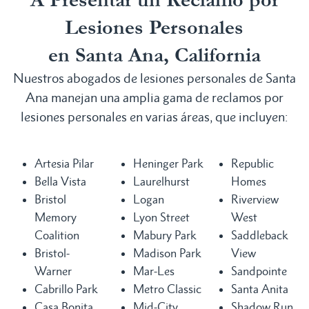
Lesiones Personales
en Santa Ana, California
Nuestros abogados de lesiones personales de Santa
Ana manejan una amplia gama de reclamos por
lesiones personales en varias áreas, que incluyen:
Artesia Pilar
Heninger Park
Republic
Bella Vista
Laurelhurst
Homes
Bristol
Logan
Riverview
Memory
Lyon Street
West
Coalition
Mabury Park
Saddleback
Bristol-
Madison Park
View
Warner
Mar-Les
Sandpointe
Cabrillo Park
Metro Classic
Santa Anita
Casa Bonita
Mid-City
Shadow Run