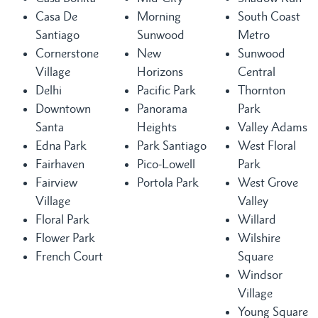
Casa De
Morning
South Coast
Santiago
Sunwood
Metro
Cornerstone
New
Sunwood
Village
Horizons
Central
Delhi
Pacific Park
Thornton
Downtown
Panorama
Park
Santa
Heights
Valley Adams
Edna Park
Park Santiago
West Floral
Fairhaven
Pico-Lowell
Park
Fairview
Portola Park
West Grove
Village
Valley
Floral Park
Willard
Flower Park
Wilshire
French Court
Square
Windsor
Village
Young Square