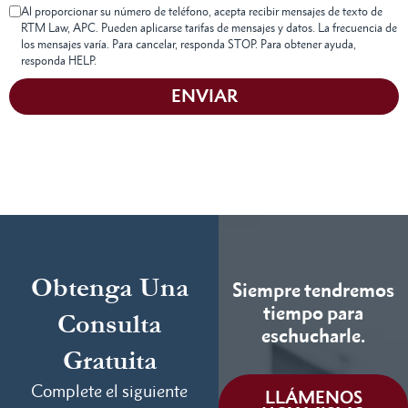
Al proporcionar su número de teléfono, acepta recibir mensajes de texto de
RTM Law, APC. Pueden aplicarse tarifas de mensajes y datos. La frecuencia de
los mensajes varía. Para cancelar, responda STOP. Para obtener ayuda,
responda HELP.
ENVIAR
Obtenga Una
Siempre tendremos
tiempo para
Consulta
eschucharle.
Gratuita
Complete el siguiente
LLÁMENOS