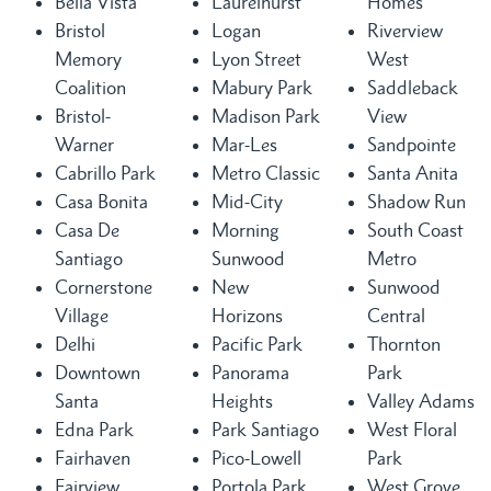
Bella Vista
Laurelhurst
Homes
Bristol
Logan
Riverview
Memory
Lyon Street
West
Coalition
Mabury Park
Saddleback
Bristol-
Madison Park
View
Warner
Mar-Les
Sandpointe
Cabrillo Park
Metro Classic
Santa Anita
Casa Bonita
Mid-City
Shadow Run
Casa De
Morning
South Coast
Santiago
Sunwood
Metro
Cornerstone
New
Sunwood
Village
Horizons
Central
Delhi
Pacific Park
Thornton
Downtown
Panorama
Park
Santa
Heights
Valley Adams
Edna Park
Park Santiago
West Floral
Fairhaven
Pico-Lowell
Park
Fairview
Portola Park
West Grove