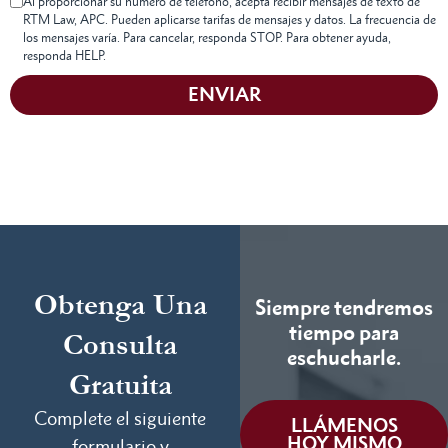
Al proporcionar su número de teléfono, acepta recibir mensajes de texto de
RTM Law, APC. Pueden aplicarse tarifas de mensajes y datos. La frecuencia de
los mensajes varía. Para cancelar, responda STOP. Para obtener ayuda,
responda HELP.
ENVIAR
Obtenga Una
Siempre tendremos
tiempo para
Consulta
eschucharle.
Gratuita
Complete el siguiente
LLÁMENOS
HOY MISMO
formulario y