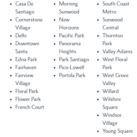
Casa De
Morning
South Coast
Santiago
Sunwood
Metro
Cornerstone
New
Sunwood
Village
Horizons
Central
Delhi
Pacific Park
Thornton
Downtown
Panorama
Park
Santa
Heights
Valley Adams
Edna Park
Park Santiago
West Floral
Fairhaven
Pico-Lowell
Park
Fairview
Portola Park
West Grove
Village
Valley
Floral Park
Willard
Flower Park
Wilshire
French Court
Square
Windsor
Village
Young Square