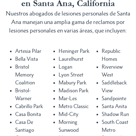
en Santa Ana, California
Nuestros abogados de lesiones personales de Santa
Ana manejan una amplia gama de reclamos por
lesiones personales en varias áreas, que incluyen:
Artesia Pilar
Heninger Park
Republic
Bella Vista
Laurelhurst
Homes
Bristol
Logan
Riverview
Memory
Lyon Street
West
Coalition
Mabury Park
Saddleback
Bristol-
Madison Park
View
Warner
Mar-Les
Sandpointe
Cabrillo Park
Metro Classic
Santa Anita
Casa Bonita
Mid-City
Shadow Run
Casa De
Morning
South Coast
Santiago
Sunwood
Metro