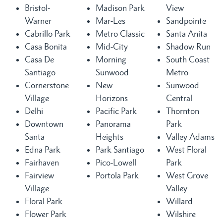
Bristol-
Madison Park
View
Warner
Mar-Les
Sandpointe
Cabrillo Park
Metro Classic
Santa Anita
Casa Bonita
Mid-City
Shadow Run
Casa De
Morning
South Coast
Santiago
Sunwood
Metro
Cornerstone
New
Sunwood
Village
Horizons
Central
Delhi
Pacific Park
Thornton
Downtown
Panorama
Park
Santa
Heights
Valley Adams
Edna Park
Park Santiago
West Floral
Fairhaven
Pico-Lowell
Park
Fairview
Portola Park
West Grove
Village
Valley
Floral Park
Willard
Flower Park
Wilshire