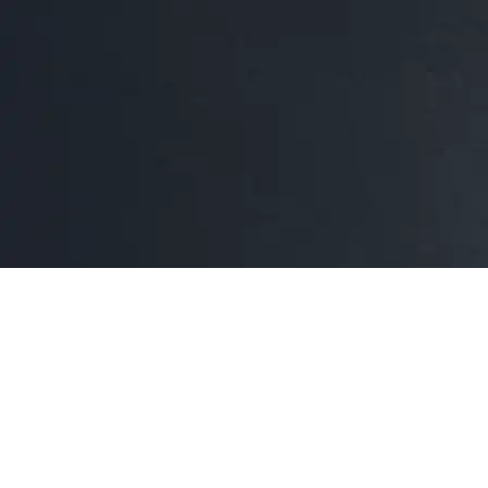
VALENTÍA Y DEDICACIÓN
El
abogado Christopher Kim
se dedica a defender a los
más vulnerables, especialmente en contra de las grandes
corporaciones o compañías de seguros. Su pasión por la
ley de lesiones personales proviene del deseo de proteger
a las personas que enfrentan dificultades, y lucha por la