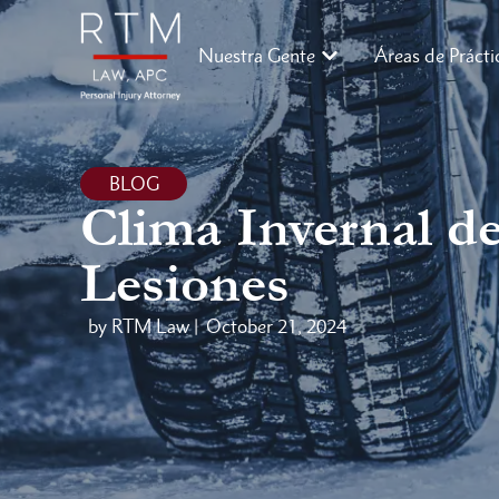
Nuestra Gente
Áreas de Prácti
BLOG
Clima Invernal de
Lesiones
by RTM Law |
October 21, 2024