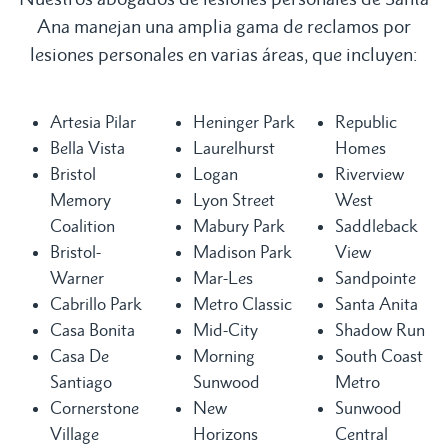
Ana manejan una amplia gama de reclamos por
lesiones personales en varias áreas, que incluyen:
Artesia Pilar
Heninger Park
Republic
Bella Vista
Laurelhurst
Homes
Bristol
Logan
Riverview
Memory
Lyon Street
West
Coalition
Mabury Park
Saddleback
Bristol-
Madison Park
View
Warner
Mar-Les
Sandpointe
Cabrillo Park
Metro Classic
Santa Anita
Casa Bonita
Mid-City
Shadow Run
Casa De
Morning
South Coast
Santiago
Sunwood
Metro
Cornerstone
New
Sunwood
Village
Horizons
Central