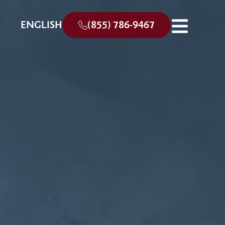
ENGLISH
(855) 786-9467