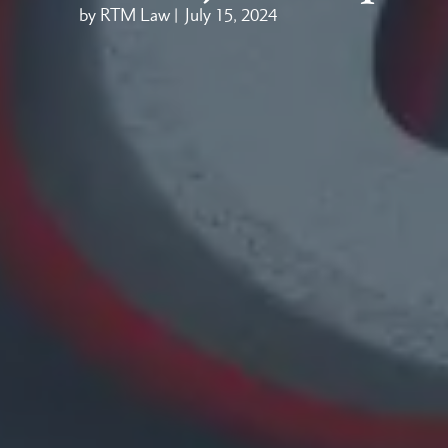
by RTM Law |
July 15, 2024