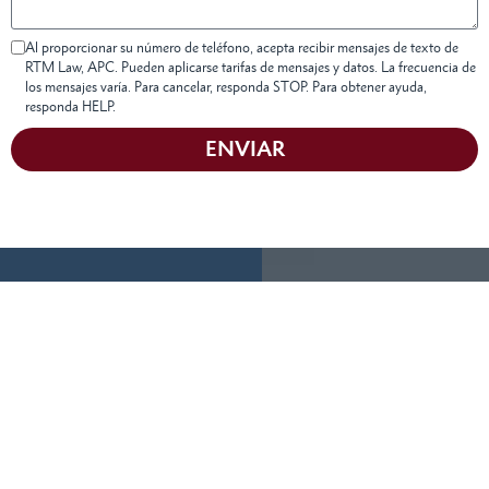
Al proporcionar su número de teléfono, acepta recibir mensajes de texto de
RTM Law, APC. Pueden aplicarse tarifas de mensajes y datos. La frecuencia de
los mensajes varía. Para cancelar, responda STOP. Para obtener ayuda,
responda HELP.
ENVIAR
Obtenga Una
Siempre tendremos
tiempo para
Consulta
eschucharle.
Gratuita
Complete el siguiente
LLÁMENOS
HOY MISMO