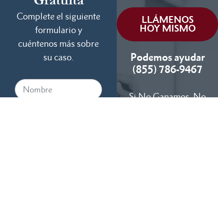
Gratuita
Complete el siguiente
LLÁMENOS
HOY MISMO
formulario y
cuéntenos más sobre
Podemos ayudar
su caso.
(855) 786-9467
Si No Ganamos, No
Cobramos
Disponibles 24/7