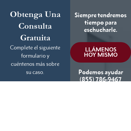
Obtenga Una
Siempre tendremos
tiempo para
Consulta
eschucharle.
Gratuita
Complete el siguiente
LLÁMENOS
HOY MISMO
formulario y
cuéntenos más sobre
Podemos ayudar
su caso.
(855) 786-9467
Si No Ganamos, No
Cobramos
Disponibles 24/7