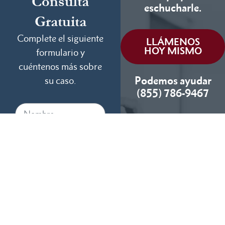
Consulta
eschucharle.
Gratuita
Complete el siguiente
LLÁMENOS
HOY MISMO
formulario y
cuéntenos más sobre
Podemos ayudar
su caso.
(855) 786-9467
Si No Ganamos, No
Cobramos
Disponibles 24/7