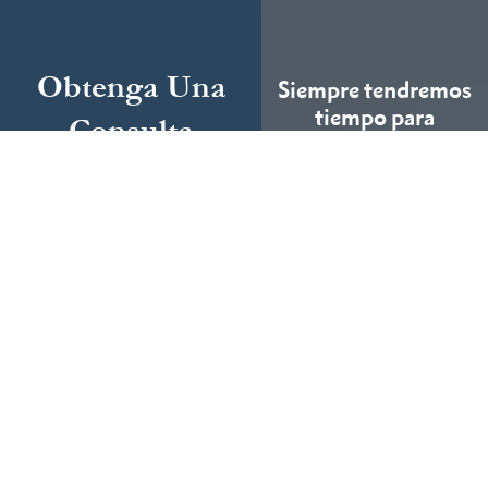
Obtenga Una
Siempre tendremos
tiempo para
Consulta
eschucharle.
Gratuita
Complete el siguiente
LLÁMENOS
HOY MISMO
formulario y
cuéntenos más sobre
Podemos ayudar
su caso.
(855) 786-9467
Si No Ganamos, No
Cobramos
Disponibles 24/7