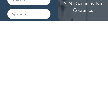
Si No Ganamos, No
Cobramos
Disponibles 24/7
Al proporcionar su número de
teléfono, acepta recibir
mensajes de texto de RTM
Law, APC. Pueden aplicarse
tarifas de mensajes y datos. La
frecuencia de los mensajes