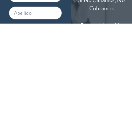
Si No Ganamos, No
Cobramos
Disponibles 24/7
Al proporcionar su número de
teléfono, acepta recibir
mensajes de texto de RTM
Law, APC. Pueden aplicarse
tarifas de mensajes y datos. La
frecuencia de los mensajes
varía. Para cancelar, responda