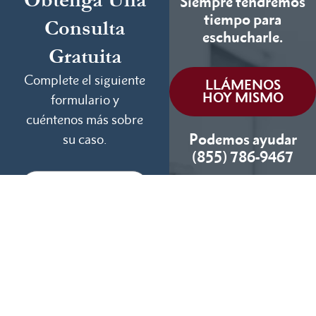
Siempre tendremos
tiempo para
Consulta
eschucharle.
Gratuita
Complete el siguiente
LLÁMENOS
HOY MISMO
formulario y
cuéntenos más sobre
Podemos ayudar
su caso.
(855) 786-9467
Si No Ganamos, No
Cobramos
Disponibles 24/7